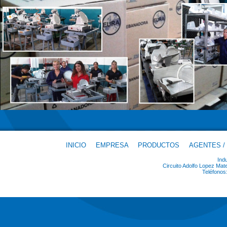
y fiscales a la vez que fomenta el desarrollo perso
común de todas las personas que colaboran con la emp
VISIÓN
Nuestra Empresa Familiar
perdurara a través d
generaciones manteniéndose como una fuente de tr
atractiva y digna, mientras crece en su oferta de bie
servicios que contribuyan a satisfacer las necesidad
cada vez más clientes, colaboradores y socios.
INICIO
EMPRESA
PRODUCTOS
AGENTES /
Ind
Circuito Adolfo Lopez Ma
Teléfonos