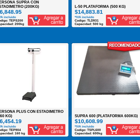
ERSONA SUPRA CON
STADIMETRO (200KG)
L-50 PLATAFORMA (500 KG)
6,848.95
$14,883.81
VA incluido
*IVA incluido
odigo: TEPS200
Codigo: TLD931
pacidad: 200kg
Capacidad: 500 kg
ERSONA PLUS CON ESTADIMETRO
160 KG)
SUPRA 600 (PLATAFORMA 600KG)
6,454.19
$10,608.99
VA incluido
*IVA incluido
odigo: TEP904
Codigo: TSPL600
pacidad: 160 kg
Capacidad: 600kg