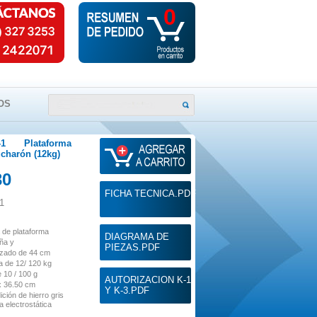
0
OS
-1 Plataforma
ucharón (12kg)
30
FICHA TECNICA.PDF
1
de plataforma
DIAGRAMA DE
raña y
PIEZAS.PDF
zado de 44 cm
 de 12/ 120 kg
 10 / 100 g
AUTORIZACION K-1
x 36.50 cm
Y K-3.PDF
ición
de hierro gris
 electrostática