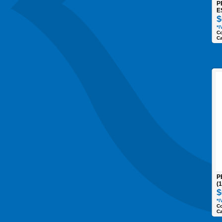
P
E
$
*I
C
Ca
P
(
$
*I
C
Ca