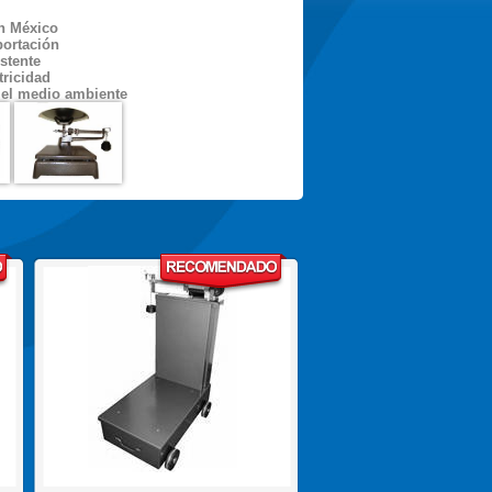
n México
portación
stente
tricidad
el medio ambiente