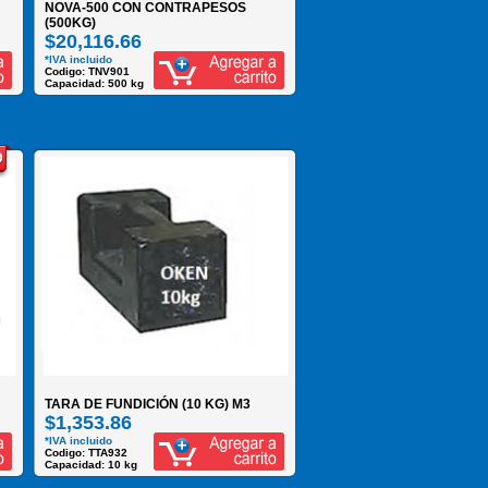
NOVA-500 CON CONTRAPESOS
(500KG)
$20,116.66
*IVA incluido
Codigo: TNV901
Capacidad: 500 kg
TARA DE FUNDICIÓN (10 KG) M3
$1,353.86
*IVA incluido
Codigo: TTA932
Capacidad: 10 kg