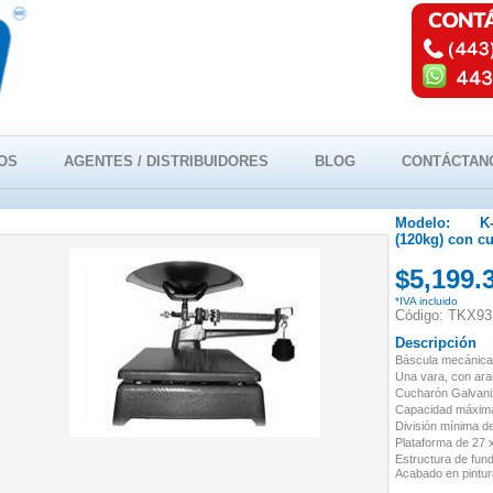
OS
AGENTES / DISTRIBUIDORES
BLOG
CONTÁCTAN
Modelo:
K
(120kg) con c
$5,199.
*IVA incluido
Código: TKX93
Descripción
Báscula
mecánica
Una vara, con a
Cucharón Galvani
Capacidad máxima
División mínima de
Plataforma de 27 
Estructura de
fund
Acabado en pintura