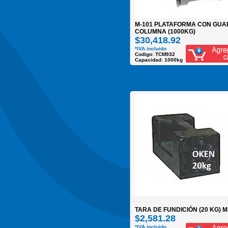
M-101 PLATAFORMA CON GUA
COLUMNA (1000KG)
$30,418.92
*IVA incluido
Codigo: TCM932
Capacidad: 1000kg
TARA DE FUNDICIÓN (20 KG) M
$2,581.28
*IVA incluido