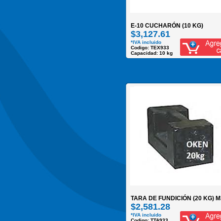
E-10 CUCHARÓN (10 KG)
$3,127.61
*IVA incluido
Codigo: TEX933
Capacidad: 10 kg
TARA DE FUNDICIÓN (20 KG) M
$2,581.28
*IVA incluido
Codigo: TTA933