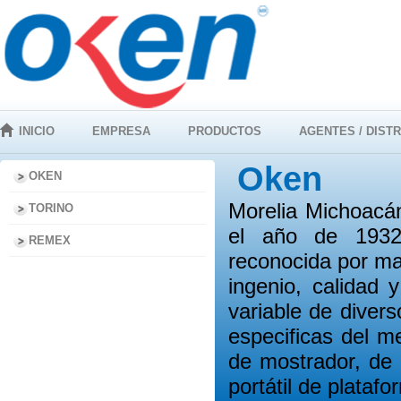
INICIO
EMPRESA
PRODUCTOS
AGENTES / DIST
Oken
OKEN
Morelia Michoacá
TORINO
el año de 1932
REMEX
reconocida por ma
ingenio, calidad
variable de diver
especificas del 
de mostrador, de 
portátil de plataf