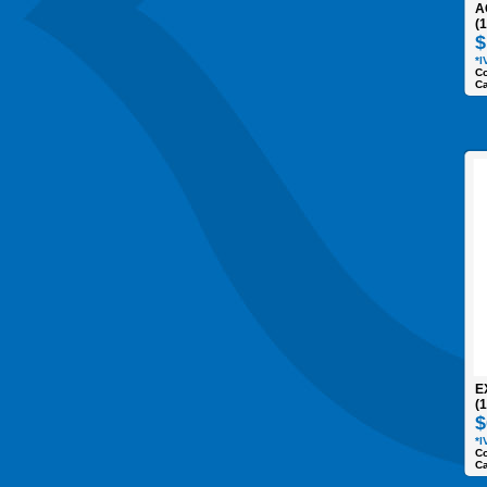
A
(
$
*I
Co
Ca
E
(
$
*I
C
Ca