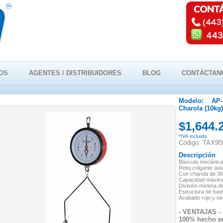
OS
AGENTES / DISTRIBUIDORES
BLOG
CONTÁCTAN
Modelo:
AP
Charola (10kg)
$1,644.
*IVA incluido
Código: TAX90
Descripción
Báscula mecáni
Reloj colgante
aut
Con charola de 3
Capacidad máxima
División mínima d
Estructura de fund
Acabado rojo y n
- VENTAJAS -
100% hecho e