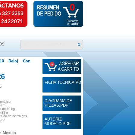
0
OS
-10 Reloj Con
26
FICHA TECNICA.PDF
5
ca
DIAGRAMA DE
omático
PIEZAS.PDF
6 cm
 de 10 kg
e 25 g
ición de hierro gris
AUTORIZ
egro
MODELO.PDF
n México