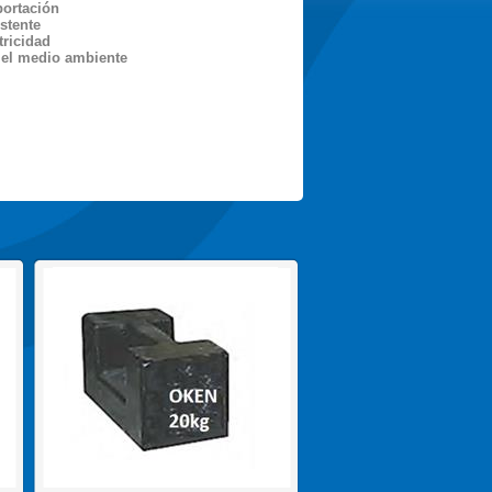
portación
stente
tricidad
el medio ambiente