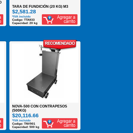
O
TARA DE FUNDICIÓN (20 KG) M3
$2,581.28
*IVA incluido
Codigo: TTA933
Capacidad: 20 kg
NOVA-500 CON CONTRAPESOS
(500KG)
$20,116.66
*IVA incluido
Codigo: TNV901
Capacidad: 500 kg