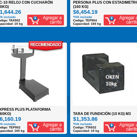
C-10 RELOJ CON CUCHARÓN
PERSONA PLUS CON ESTADIMETR
10KG)
(160 KG)
1,644.26
$6,454.19
VA incluido
*IVA incluido
digo: TAX902
Codigo: TEP904
pacidad: 10 kg
Capacidad: 160 kg
XPRESS PLUS PLATAFORMA
160KG)
TARA DE FUNDICIÓN (10 KG) M3
6,160.19
$1,353.86
VA incluido
*IVA incluido
odigo: TEP902
Codigo: TTA932
pacidad: 160 kg
Capacidad: 10 kg