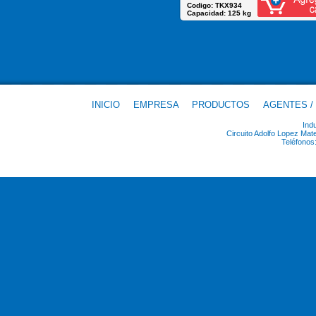
Codigo: TKX934
Capacidad: 125 kg
INICIO
EMPRESA
PRODUCTOS
AGENTES /
Ind
Circuito Adolfo Lopez Ma
Teléfonos