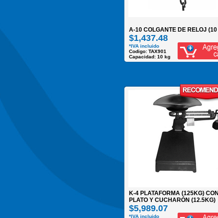
A-10 COLGANTE DE RELOJ (10
$1,437.48
*IVA incluido
Codigo: TAX901
Capacidad: 10 kg
K-4 PLATAFORMA (125KG) CO
PLATO Y CUCHARÓN (12.5KG)
$5,989.07
*IVA incluido