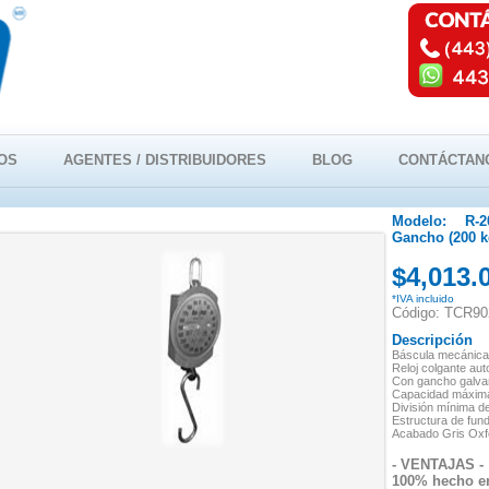
OS
AGENTES / DISTRIBUIDORES
BLOG
CONTÁCTAN
Modelo:
R-
Gancho (200 k
$4,013.
*IVA incluido
Código: TCR90
Descripción
Báscula mecáni
Reloj colgante
aut
Con gancho galva
Capacidad máxima
División mínima d
Estructura de fund
Acabado Gris Ox
- VENTAJAS -
100% hecho e