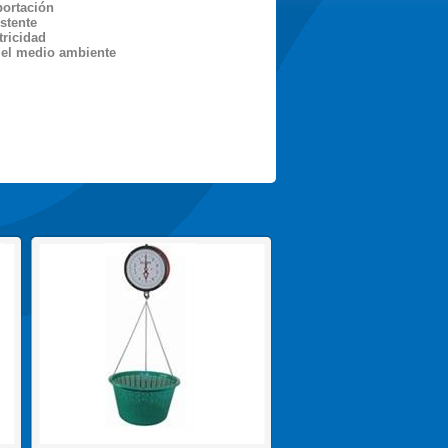
portación
stente
tricidad
el medio ambiente