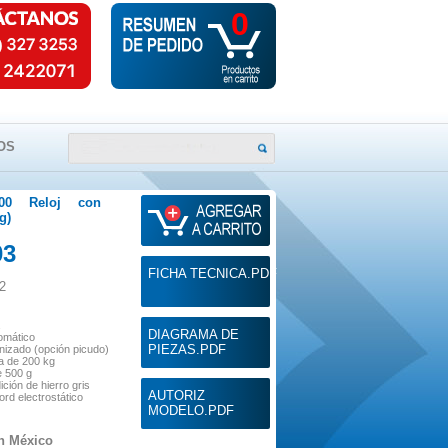
0
OS
200 Reloj con
g)
03
FICHA TECNICA.PDF
2
ca
DIAGRAMA DE
omático
PIEZAS.PDF
nizado (
opción
picudo)
 de 200 kg
e 500 g
ición de hierro gris
AUTORIZ
ford
electrostático
MODELO.PDF
n México