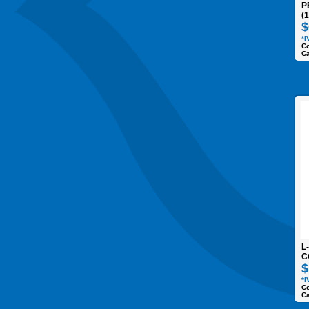
P
(
$
*I
C
Ca
L
C
$
*I
Co
Ca