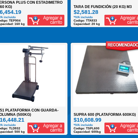
ERSONA PLUS CON ESTADIMETRO
160 KG)
TARA DE FUNDICIÓN (20 KG) M3
6,454.19
$2,581.28
VA incluido
*IVA incluido
odigo: TEP904
Codigo: TTA933
pacidad: 160 kg
Capacidad: 20 kg
-51 PLATAFORMA CON GUARDA-
OLUMNA (500KG)
SUPRA 600 (PLATAFORMA 600KG)
16,448.21
$10,608.99
VA incluido
*IVA incluido
digo: TLD932
Codigo: TSPL600
pacidad: 500 kg
Capacidad: 600kg